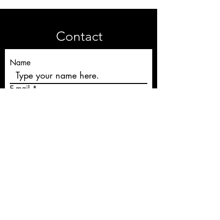
Contact
Name
E-mail
Rédigez un message
Send